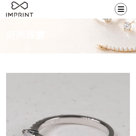
時尚珠寶
首頁
時尚珠寶
求婚戒指
華麗排鑽
/
/
/