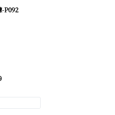
P092
0