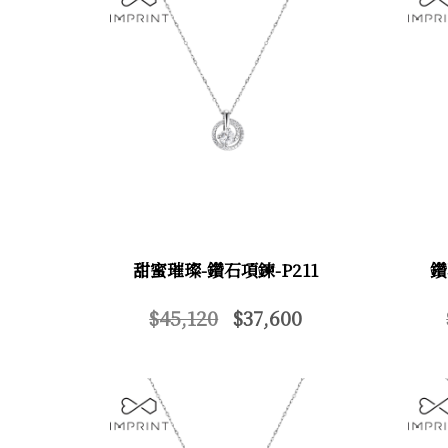
甜蜜璀璨-鑽石項鍊-P211
鑽
$45,120
$37,600