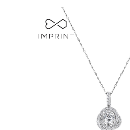
夢幻星塵-鑽石項鍊-P