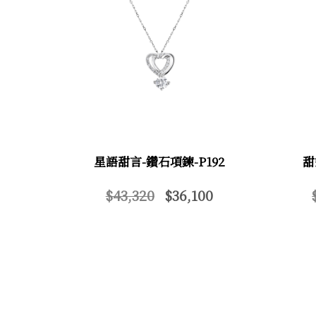
星語甜言-鑽石項鍊-P192
甜
$43,320
$36,100