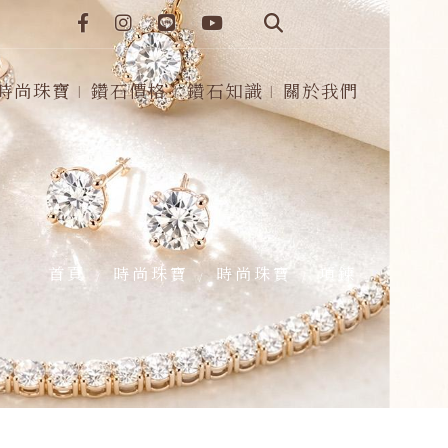
時尚珠寶
鑽石價格
鑽石知識
關於我們
首頁
時尚珠寶
時尚珠寶
項鍊
/
/
/