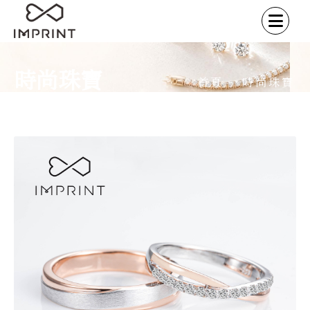
時尚珠寶
首頁
時尚珠寶
/
心心相印-對戒