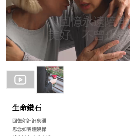
生命鑽石
回憶如汩汩泉湧
思念如雲煙繞樑